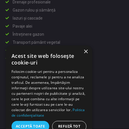
Drenaje profesionale
Gazon rulou și sămânță
Iazuri și cascade
Pavaje alei
Întreținere gazon
Transport pământ vegetal
×
Politica cookie
Acest site web folosește
Politica de confidentialitate
cookie-uri
Folosim cookie-uri pentru a personaliza
CONTACT
conținutul, reclamele și pentru a ne analiza
traficul. De asemenea, împărtășim
+40 767 839 996
informații despre utilizarea site-ului nostru
Prelungirea Rupea 3, București
cu partenerii noștri de publicitate și analiză,
care le pot combina cu alte informații pe
care le-ați furnizat sau pe care le-au
colectat din utilizarea serviciilor lor.
Politica
de confidențialitate
ACCEPTĂ TOATE
REFUZĂ TOT