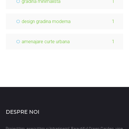
gradina minimalista
1
design gradina moderna
1
amenajare curte urbana
1
DESPRE NOI
Proiectăm, executăm și întreținem! Beautiful Green Garden, vine