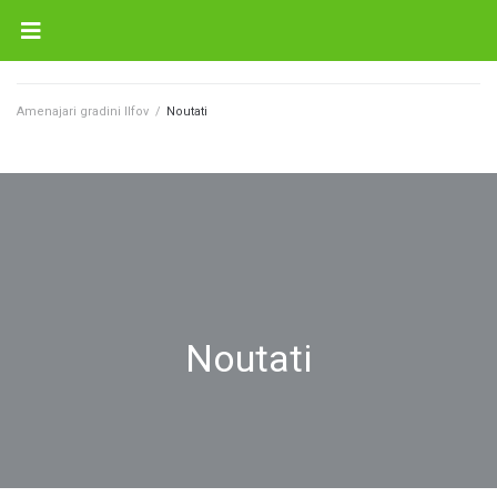
Amenajari gradini Ilfov
/
Noutati
Noutati