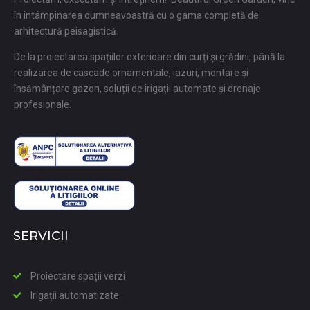
în întâmpinarea dumneavoastră cu o gama completă de
arhitectură peisagistică.
De la proiectarea spațiilor exterioare din curți și grădini, până la
realizarea de cascade ornamentale, iazuri, montare și
însămânțare gazon, soluții de irigații automate și drenaje
profesionale.
SERVICII
Proiectare spații verzi
Irigații automatizate