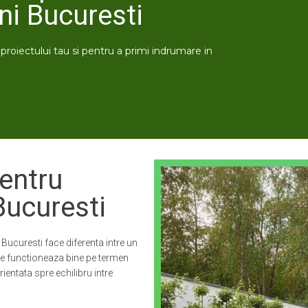
ni Bucuresti
e proiectului tau si pentru a primi indrumare in
pentru
Bucuresti
 Bucuresti face diferenta intre un
re functioneaza bine pe termen
ientata spre echilibru intre