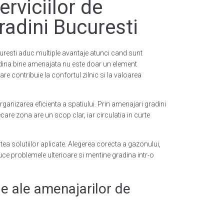
erviciilor de
radini Bucuresti
curesti aduc multiple avantaje atunci cand sunt
radina bine amenajata nu este doar un element
are contribuie la confortul zilnic si la valoarea
ganizarea eficienta a spatiului. Prin amenajari gradini
ecare zona are un scop clar, iar circulatia in curte
tea solutiilor aplicate. Alegerea corecta a gazonului,
uce problemele ulterioare si mentine gradina intr-o
le ale amenajarilor de