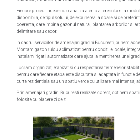
Fiecare proiect incepe cu o analiza atenta a terenului si a modul
disponibila, de tipul solului, de expunerea la soare si de preferi
coerenta, care imbina gazonul natural, plantarea arborilor si arbu
delimitare sau decor.
In cadrul serviciilor de amenajari gradini Bucuresti, punem accent
Montam gazon rulou aclimatizat pentru conditiile locale, integ
instalam irigatii automatizate care ajuta la mentinerea unei gra
Lucram organizat, etapizat si cu respectarea termenelor stabil
pentru care fiecare etapa este discutata si adaptata in functie de
curte rezidentiala sau un spatiu verde cu utilizare mai intensa, 
Prin amenajari gradini Bucuresti realizate corect, obtinem spatii 
folosite cu placere zi de zi.