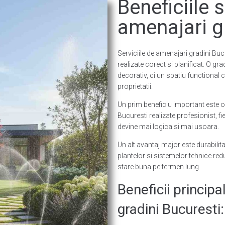
Beneficiile s
amenajari g
Serviciile de amenajari gradini Bu
realizate corect si planificat. O g
decorativ, ci un spatiu functional c
proprietatii.
Un prim beneficiu important este or
Bucuresti realizate profesionist, fi
devine mai logica si mai usoara.
Un alt avantaj major este durabilita
plantelor si sistemelor tehnice red
stare buna pe termen lung.
Beneficii principa
gradini Bucuresti: