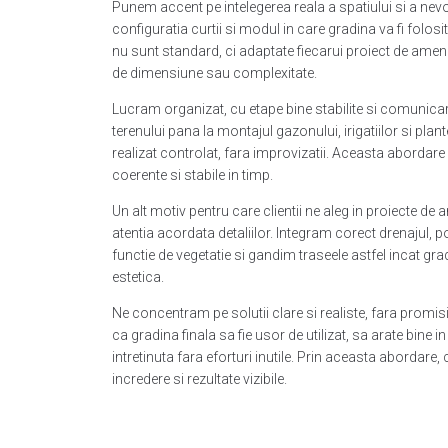
Punem accent pe intelegerea reala a spatiului si a nevoi
configuratia curtii si modul in care gradina va fi folosita
nu sunt standard, ci adaptate fiecarui proiect de amena
de dimensiune sau complexitate.
Lucram organizat, cu etape bine stabilite si comunicar
terenului pana la montajul gazonului, irigatiilor si plan
realizat controlat, fara improvizatii. Aceasta abordare
coerente si stabile in timp.
Un alt motiv pentru care clientii ne aleg in proiecte de
atentia acordata detaliilor. Integram corect drenajul, po
functie de vegetatie si gandim traseele astfel incat gra
estetica.
Ne concentram pe solutii clare si realiste, fara promi
ca gradina finala sa fie usor de utilizat, sa arate bine i
intretinuta fara eforturi inutile. Prin aceasta abordare,
incredere si rezultate vizibile.