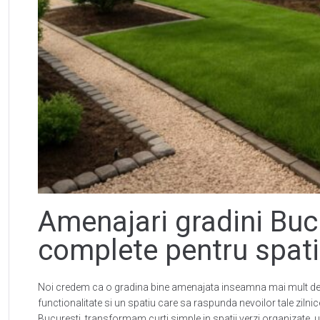
Amenajari gradini Bucu
complete pentru spatii
Noi credem ca o gradina bine amenajata inseamna mai mult dec
functionalitate si un spatiu care sa raspunda nevoilor tale zilnic
Bucuresti, transformam curti simple in spatii verzi organizate, us