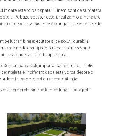
ui in care este folosit spatiul. Tinem cont de suprafata
ntele tale. Pe baza acestor detalii, realizam o amenajare
stilor decorativi, sistemele de irigatii si elementele de
 pe lucrari bine executate si pe solutii durabile.
ram sisteme de drenaj acolo unde este necesar si
dini sanatoase fara efort suplimentar.
ite. Comunicarea este importanta pentru noi, motiv
 cerintele tale. Indiferent daca este vorba despre o
abordam fiecare proiect cu aceeasi atentie.
verzi care arata bine pe termen lung si care pot fi