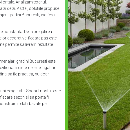
lor tale. Analizam terenul,
 zi de zi. Astfel, solutiile propuse
jari gradini Bucuresti, indiferent
e constanta. De la pregatirea
telor decorative, fiecare pas este
 ne permite sa livram rezultate
 amenajari gradini Bucuresti este
zitionam sistemele de irigatii in
dina sa fie practica, nu doar
siuni exagerate. Scopul nostru este
n fiecare sezon si sa poata fi
 construim relatii bazate pe