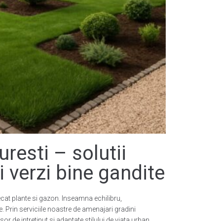
resti – solutii
 verzi bine gandite
at plante si gazon. Inseamna echilibru,
e. Prin serviciile noastre de amenajari gradini
or de intretinut si adaptate stilului de viata urban.