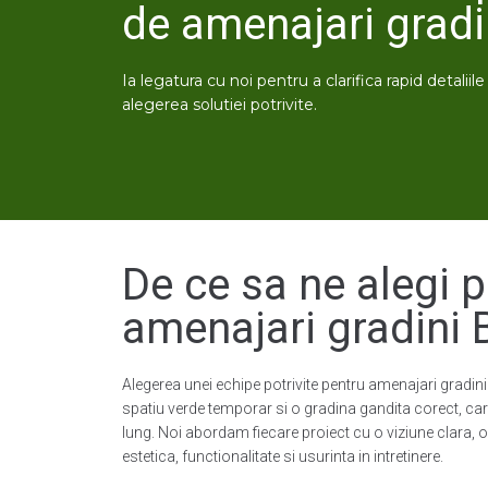
de amenajari gradi
Ia legatura cu noi pentru a clarifica rapid detaliil
alegerea solutiei potrivite.
De ce sa ne alegi 
amenajari gradini 
Alegerea unei echipe potrivite pentru amenajari gradini
spatiu verde temporar si o gradina gandita corect, ca
lung. Noi abordam fiecare proiect cu o viziune clara, or
estetica, functionalitate si usurinta in intretinere.