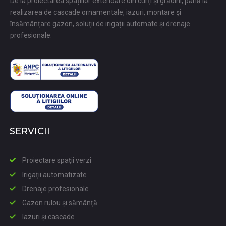
De la proiectarea spațiilor exterioare din curți și grădini, până la
realizarea de cascade ornamentale, iazuri, montare și
însămânțare gazon, soluții de irigații automate și drenaje
profesionale.
SERVICII
Proiectare spații verzi
Irigații automatizate
Drenaje profesionale
Gazon rulou și sămânță
Iazuri și cascade