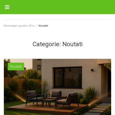
Amenajari gradini Ilfov
/
Noutati
Categorie:
Noutati
Noutati