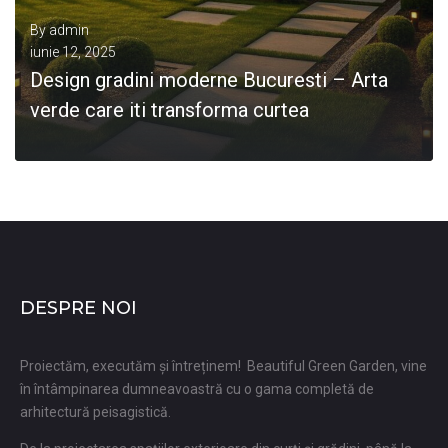
By
admin
iunie 12, 2025
Design gradini moderne Bucuresti – Arta
verde care iti transforma curtea
0
DESPRE NOI
Proiectăm, executăm și întreținem! Beautiful Green Garden, vine
în întâmpinarea dumneavoastră cu o gama completă de
arhitectură peisagistică.