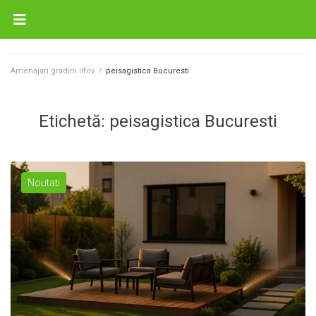
Amenajari gradini Ilfov
/
peisagistica Bucuresti
Etichetă:
peisagistica Bucuresti
Noutati