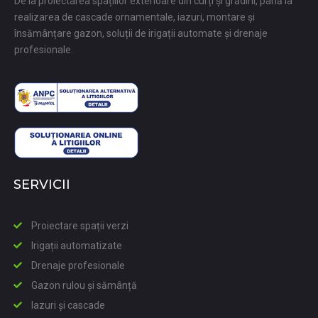
De la proiectarea spațiilor exterioare din curți și grădini, până la
realizarea de cascade ornamentale, iazuri, montare și
însămânțare gazon, soluții de irigații automate și drenaje
profesionale.
SERVICII
Proiectare spații verzi
Irigații automatizate
Drenaje profesionale
Gazon rulou și sămânță
Iazuri și cascade