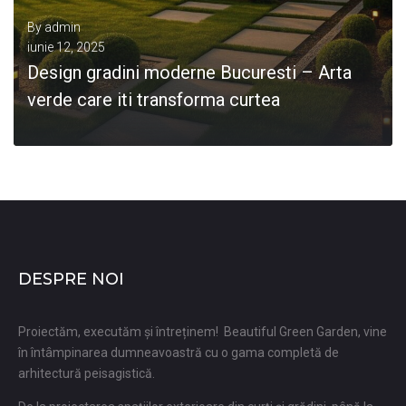
By
admin
iunie 12, 2025
Design gradini moderne Bucuresti – Arta
verde care iti transforma curtea
0
DESPRE NOI
Proiectăm, executăm și întreținem! Beautiful Green Garden, vine
în întâmpinarea dumneavoastră cu o gama completă de
arhitectură peisagistică.