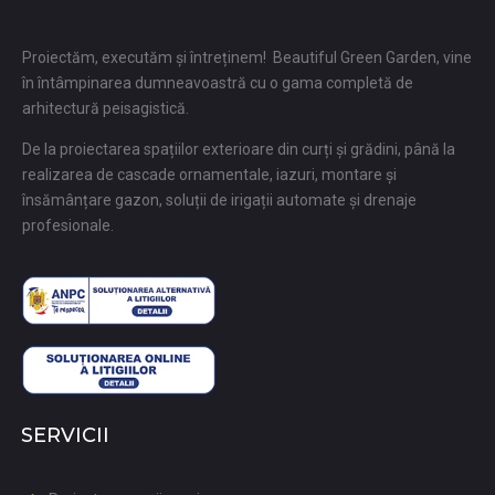
Proiectăm, executăm și întreținem! Beautiful Green Garden, vine
în întâmpinarea dumneavoastră cu o gama completă de
arhitectură peisagistică.
De la proiectarea spațiilor exterioare din curți și grădini, până la
realizarea de cascade ornamentale, iazuri, montare și
însămânțare gazon, soluții de irigații automate și drenaje
profesionale.
SERVICII