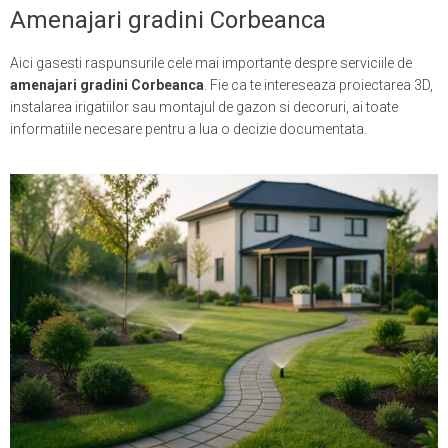
Amenajari gradini Corbeanca
Aici gasesti raspunsurile cele mai importante despre serviciile de
amenajari gradini Corbeanca
. Fie ca te intereseaza proiectarea 3D,
instalarea irigatiilor sau montajul de gazon si decoruri, ai toate
informatiile necesare pentru a lua o decizie documentata.