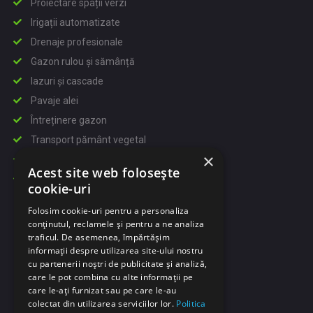
Proiectare spații verzi
Irigații automatizate
Drenaje profesionale
Gazon rulou și sămânță
Iazuri și cascade
Pavaje alei
Întreținere gazon
Transport pământ vegetal
×
Politica cookie
Acest site web folosește
Politica de confidentialitate
cookie-uri
Folosim cookie-uri pentru a personaliza
CONTACT
conținutul, reclamele și pentru a ne analiza
traficul. De asemenea, împărtășim
+40 767 839 996
informații despre utilizarea site-ului nostru
Prelungirea Rupea 3, București
cu partenerii noștri de publicitate și analiză,
care le pot combina cu alte informații pe
care le-ați furnizat sau pe care le-au
colectat din utilizarea serviciilor lor.
Politica